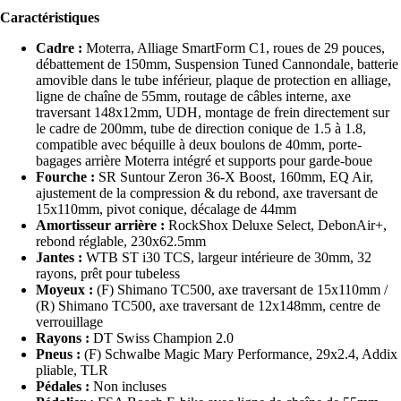
Caractéristiques
Cadre :
Moterra, Alliage SmartForm C1, roues de 29 pouces,
débattement de 150mm, Suspension Tuned Cannondale, batterie
amovible dans le tube inférieur, plaque de protection en alliage,
ligne de chaîne de 55mm, routage de câbles interne, axe
traversant 148x12mm, UDH, montage de frein directement sur
le cadre de 200mm, tube de direction conique de 1.5 à 1.8,
compatible avec béquille à deux boulons de 40mm, porte-
bagages arrière Moterra intégré et supports pour garde-boue
Fourche :
SR Suntour Zeron 36-X Boost, 160mm, EQ Air,
ajustement de la compression & du rebond, axe traversant de
15x110mm, pivot conique, décalage de 44mm
Amortisseur arrière :
RockShox Deluxe Select, DebonAir+,
rebond réglable, 230x62.5mm
Jantes :
WTB ST i30 TCS, largeur intérieure de 30mm, 32
rayons, prêt pour tubeless
Moyeux :
(F) Shimano TC500, axe traversant de 15x110mm /
(R) Shimano TC500, axe traversant de 12x148mm, centre de
verrouillage
Rayons :
DT Swiss Champion 2.0
Pneus :
(F) Schwalbe Magic Mary Performance, 29x2.4, Addix
pliable, TLR
Pédales :
Non incluses