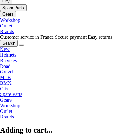
City
Spare Parts
Gears
Workshop
Outlet
Brands
Customer service in France
Secure payment
Easy returns
Search
New
Helmets
Bicycles
Road
Gravel
MTB
BMX
City
Spare Parts
Gears
Workshop
Outlet
Brands
Adding to cart...