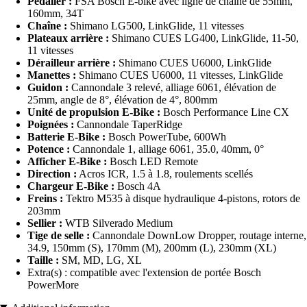
Pédalier :
FSA Bosch E-bike avec ligne de chaîne de 55mm,
160mm, 34T
Chaîne :
Shimano LG500, LinkGlide, 11 vitesses
Plateaux arrière :
Shimano CUES LG400, LinkGlide, 11-50,
11 vitesses
Dérailleur arrière :
Shimano CUES U6000, LinkGlide
Manettes :
Shimano CUES U6000, 11 vitesses, LinkGlide
Guidon :
Cannondale 3 relevé, alliage 6061, élévation de
25mm, angle de 8°, élévation de 4°, 800mm
Unité de propulsion E-Bike :
Bosch Performance Line CX
Poignées :
Cannondale TaperRidge
Batterie E-Bike :
Bosch PowerTube, 600Wh
Potence :
Cannondale 1, alliage 6061, 35.0, 40mm, 0°
Afficher E-Bike :
Bosch LED Remote
Direction :
Acros ICR, 1.5 à 1.8, roulements scellés
Chargeur E-Bike :
Bosch 4A
Freins :
Tektro M535 à disque hydraulique 4-pistons, rotors de
203mm
Sellier :
WTB Silverado Medium
Tige de selle :
Cannondale DownLow Dropper, routage interne,
34.9, 150mm (S), 170mm (M), 200mm (L), 230mm (XL)
Taille :
SM, MD, LG, XL
Extra(s) : compatible avec l'extension de portée Bosch
PowerMore