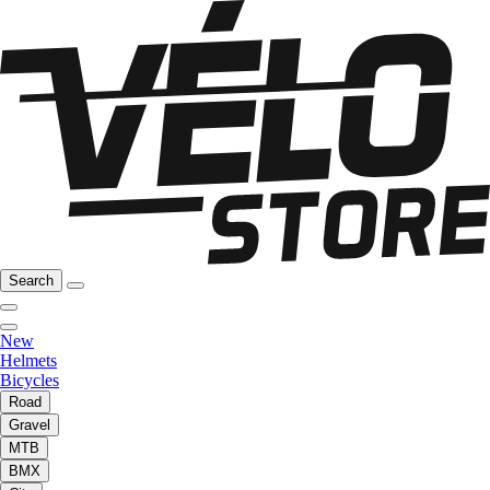
Search
New
Helmets
Bicycles
Road
Gravel
MTB
BMX